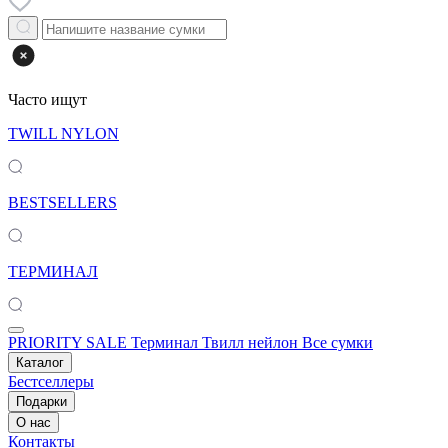
Часто ищут
TWILL NYLON
BESTSELLERS
ТЕРМИНАЛ
PRIORITY SALE
Терминал
Твилл нейлон
Все сумки
Каталог
Бестселлеры
Подарки
О нас
Контакты