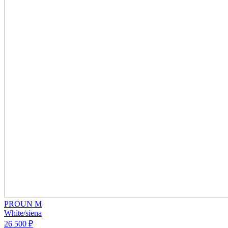
PROUN M
White/siena
26 500 ₽