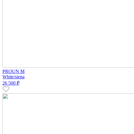
PROUN M
White/siena
26 500 ₽