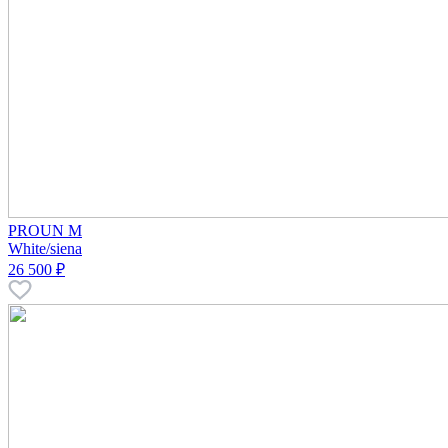
PROUN M
White/siena
26 500 ₽