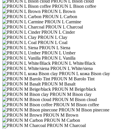
PROUN L Bison cloud
PROUN L Bison coffee
PROUN L Brown
PROUN L Carbon
PROUN L Carmine
PROUN L Charcoal
PROUN L Cinder
PROUN L Clay
PROUN L Coal
PROUN L Siena
PROUN L Umber
PROUN L Vanilla
PROUN L White/Black
PROUN L White/siena
PROUN L кожа Bison clay
PROUN M Barolo Tint
PROUN M Basalt
PROUN M Beige/black
PROUN M Bison clay
PROUN M Bison cloud
PROUN M Bison coffee
PROUN M Bison pinecone
PROUN M Brown
PROUN M Carbon
PROUN M Charcoal