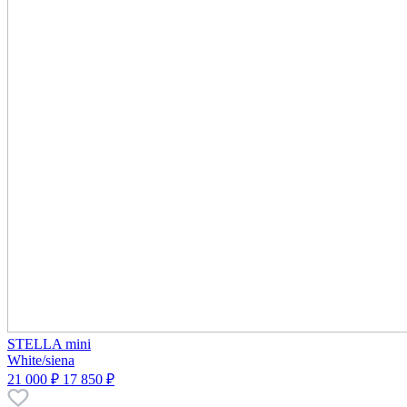
STELLA mini
White/siena
21 000 ₽
17 850 ₽