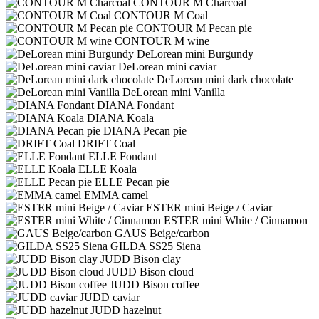
CONTOUR M Charcoal
CONTOUR M Coal
CONTOUR M Pecan pie
CONTOUR M wine
DeLorean mini Burgundy
DeLorean mini caviar
DeLorean mini dark chocolate
DeLorean mini Vanilla
DIANA Fondant
DIANA Koala
DIANA Pecan pie
DRIFT Coal
ELLE Fondant
ELLE Koala
ELLE Pecan pie
EMMA camel
ESTER mini Beige / Caviar
ESTER mini White / Cinnamon
GAUS Beige/carbon
GILDA SS25 Siena
JUDD Bison clay
JUDD Bison cloud
JUDD Bison coffee
JUDD caviar
JUDD hazelnut